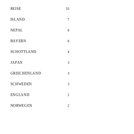
REISE
33
ISLAND
7
NEPAL
6
BAYERN
6
SCHOTTLAND
4
JAPAN
3
GRIECHENLAND
3
SCHWEDEN
3
ENGLAND
2
NORWEGEN
2