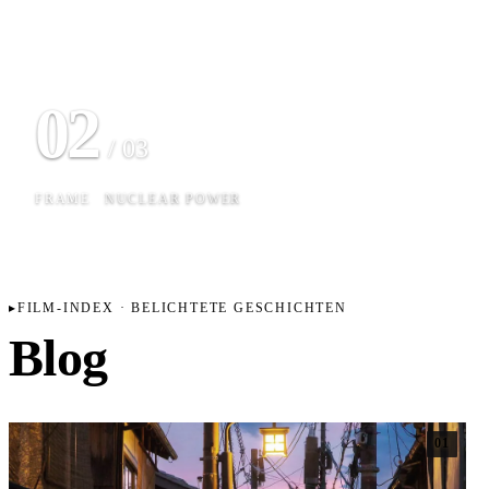
02
/ 03
FRAME
NUCLEAR POWER
FILM-INDEX · BELICHTETE GESCHICHTEN
Blog
01