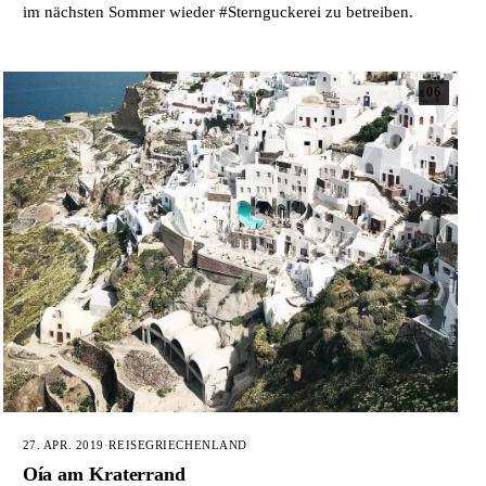
im nächsten Sommer wieder #Sternguckerei zu betreiben.
06
27. APR. 2019
·
REISE
GRIECHENLAND
Oía am Kraterrand