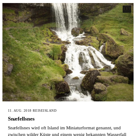
13
11. AUG. 2018
·
REISE
ISLAND
Snæfellsnes
Snæfellsnes wird oft Island im Miniaturformat genannt, und
zwischen wilder Küste und einem wenig bekannten Wasserfall