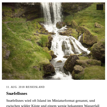
13
11. AUG. 2018
·
REISE
ISLAND
Snæfellsnes
Snæfellsnes wird oft Island im Miniaturformat genannt, und
zwischen wilder Küste und einem wenig bekannten Wasserfall