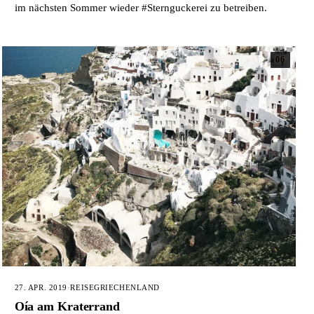
im nächsten Sommer wieder #Sternguckerei zu betreiben.
06
27. APR. 2019
·
REISE
GRIECHENLAND
Oía am Kraterrand