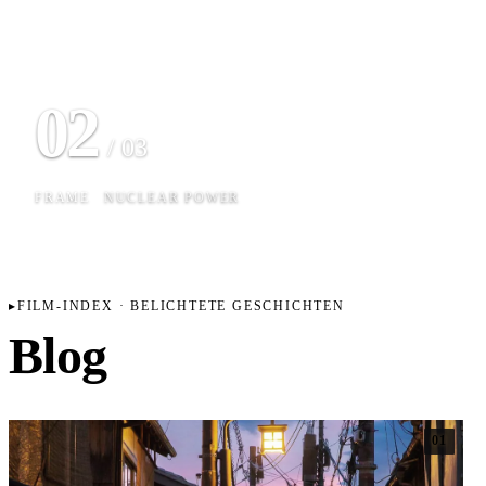
02
/ 03
FRAME
NUCLEAR POWER
FILM-INDEX · BELICHTETE GESCHICHTEN
Blog
01