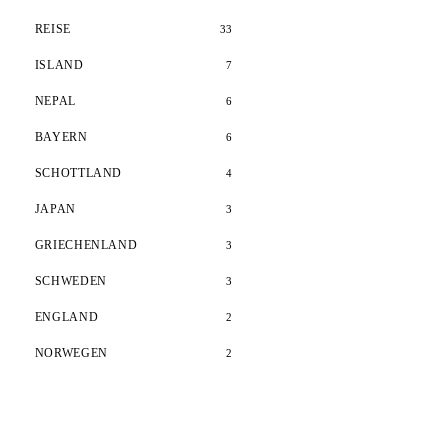
REISE
33
ISLAND
7
NEPAL
6
BAYERN
6
SCHOTTLAND
4
JAPAN
3
GRIECHENLAND
3
SCHWEDEN
3
ENGLAND
2
NORWEGEN
2