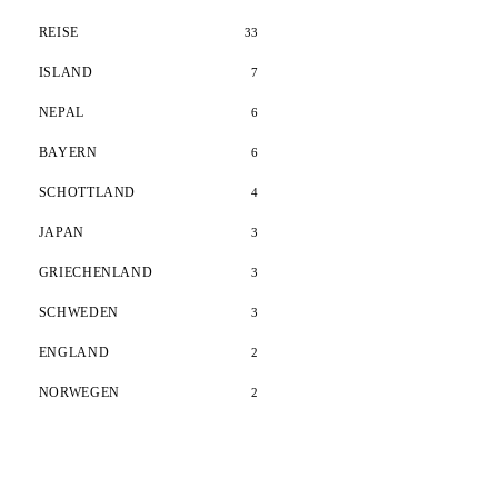
REISE
33
ISLAND
7
NEPAL
6
BAYERN
6
SCHOTTLAND
4
JAPAN
3
GRIECHENLAND
3
SCHWEDEN
3
ENGLAND
2
NORWEGEN
2