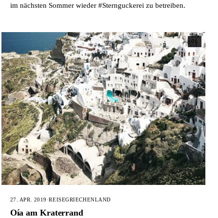
im nächsten Sommer wieder #Sternguckerei zu betreiben.
06
27. APR. 2019
·
REISE
GRIECHENLAND
Oía am Kraterrand