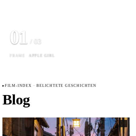
02
/ 03
FRAME
NUCLEAR POWER
FILM-INDEX · BELICHTETE GESCHICHTEN
Blog
01