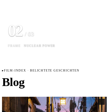
02
/ 03
FRAME
NUCLEAR POWER
FILM-INDEX · BELICHTETE GESCHICHTEN
Blog
01