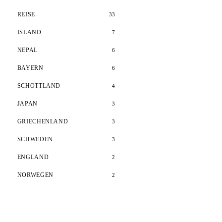
REISE
33
ISLAND
7
NEPAL
6
BAYERN
6
SCHOTTLAND
4
JAPAN
3
GRIECHENLAND
3
SCHWEDEN
3
ENGLAND
2
NORWEGEN
2