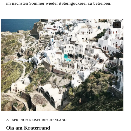
im nächsten Sommer wieder #Sternguckerei zu betreiben.
06
27. APR. 2019
·
REISE
GRIECHENLAND
Oía am Kraterrand